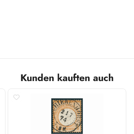
n lassen!
Kunden kauften auch