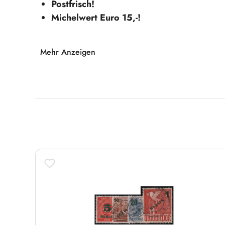
Postfrisch!
Michelwert Euro 15,-!
Das dürfen Sie sich nicht entgehe
Mehr Anzeigen
Produktgalerie überspringen