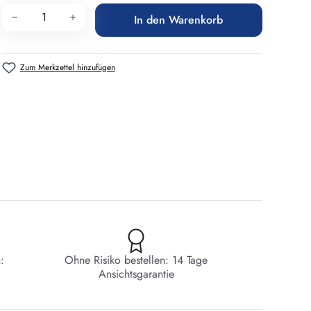
Produkt Anzahl: Gib den gewünschten Wert 
In den Warenkorb
Zum Merkzettel hinzufügen
:
Ohne Risiko bestellen: 14 Tage
Ansichtsgarantie