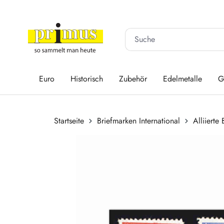
 Hauptinhalt springen
Zur Suche springen
Zur Hauptnavigation springen
Euro
Historisch
Zubehör
Edelmetalle
G
Startseite
Briefmarken International
Alliierte
Bildergalerie überspringen