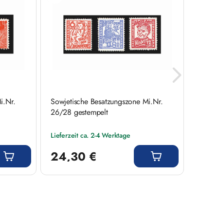
i.Nr.
Sowjetische Besatzungszone Mi.Nr.
SBZ M
26/28 gestempelt
Lieferzeit ca. 2-4 Werktage
Liefer
Regulärer Preis:
Regulär
24,30 €
0,4