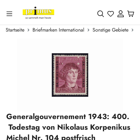
Zum Hauptinhalt springen
Du hast 0 
Startseite
Briefmarken International
Sonstige Gebiete
G
Bildergalerie überspringen
Generalgouvernement 1943: 400.
Todestag von Nikolaus Korpenikus
Michel Nr. 104 postfrisch