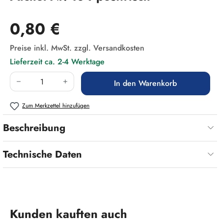
Regulärer Preis:
0,80 €
Preise inkl. MwSt. zzgl. Versandkosten
Lieferzeit ca. 2-4 Werktage
Produkt Anzahl: Gib den gewünschten Wert ein
In den Warenkorb
Zum Merkzettel hinzufügen
Beschreibung
Technische Daten
Produktgalerie überspringen
Kunden kauften auch