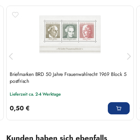
Briefmarken BRD 50 Jahre Frauenwahlrecht 1969 Block 5
postfrisch
Lieferzeit ca. 2-4 Werktage
Regulärer Preis:
0,50 €
Produktgalerie überspringen
Kunden haben sich ebenfalls