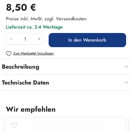
Regulärer Preis:
8,50 €
Preise inkl. MwSt. zzgl. Versandkosten
Lieferzeit ca. 2-4 Werktage
Produkt Anzahl: Gib den gewünschten Wert ein
In den Warenkorb
Zum Merkzettel hinzufügen
Beschreibung
Technische Daten
Wir empfehlen
Produktgalerie überspringen