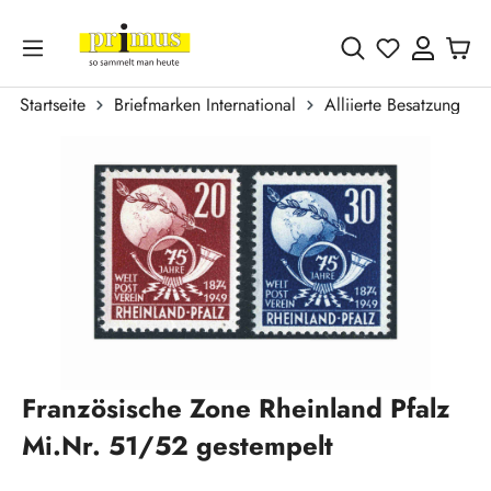
Zum Hauptinhalt springen
Du hast 0 
Startseite
Briefmarken International
Alliierte Besatzung
Bildergalerie überspringen
Französische Zone Rheinland Pfalz
Mi.Nr. 51/52 gestempelt