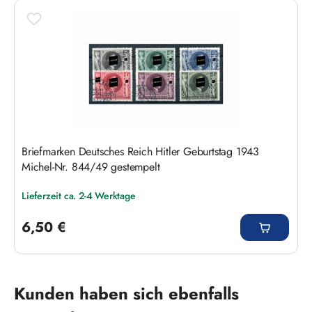
Briefmarken Deutsches Reich Hitler Geburtstag 1943
Michel-Nr. 844/49 gestempelt
Lieferzeit ca. 2-4 Werktage
Regulärer Preis:
6,50 €
Produktgalerie überspringen
Kunden haben sich ebenfalls