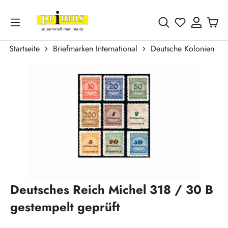
Zum Hauptinhalt springen
Du hast 0 
Startseite
Briefmarken International
Deutsche Kolonien
Bildergalerie überspringen
Deutsches Reich Michel 318 / 30 B
gestempelt geprüft