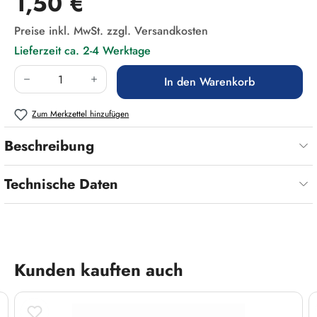
1,50 €
Preise inkl. MwSt. zzgl. Versandkosten
Lieferzeit ca. 2-4 Werktage
Produkt Anzahl: Gib den gewünschten Wert ein
In den Warenkorb
Zum Merkzettel hinzufügen
Beschreibung
Technische Daten
Produktgalerie überspringen
Kunden kauften auch