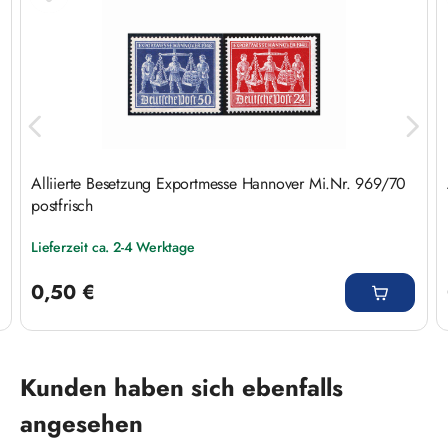
Alliierte Besetzung Exportmesse Hannover Mi.Nr. 969/70
postfrisch
Lieferzeit ca. 2-4 Werktage
Regulärer Preis:
0,50 €
Produktgalerie überspringen
Kunden haben sich ebenfalls
angesehen