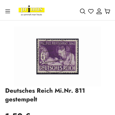
Zum Hauptinhalt springen
Du hast 0 
Bildergalerie überspringen
Deutsches Reich Mi.Nr. 811
gestempelt
Regulärer Preis: