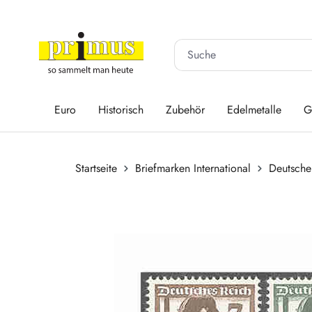
 Hauptinhalt springen
Zur Suche springen
Zur Hauptnavigation springen
Euro
Historisch
Zubehör
Edelmetalle
G
Startseite
Briefmarken International
Deutsche
Bildergalerie überspringen