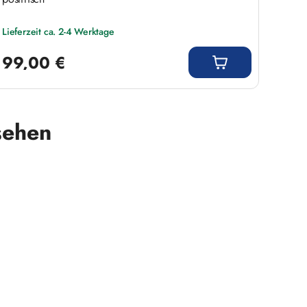
Lieferzeit ca. 2-4 Werktage
Liefer
Regulärer Preis:
Regulär
99,00 €
79,
sehen