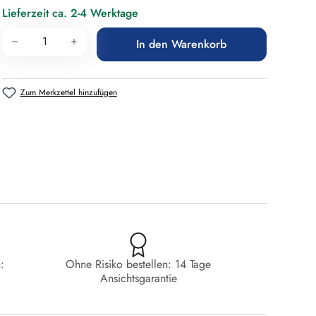
Lieferzeit ca. 2-4 Werktage
Produkt Anzahl: Gib den gewünschten Wert 
In den Warenkorb
Zum Merkzettel hinzufügen
:
Ohne Risiko bestellen: 14 Tage
Ansichtsgarantie