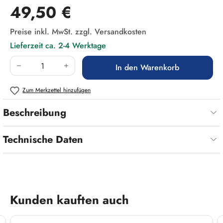
Regulärer Preis:
49,50 €
Preise inkl. MwSt. zzgl. Versandkosten
Lieferzeit ca. 2-4 Werktage
Produkt Anzahl: Gib den gewünschten Wert ein
In den Warenkorb
Zum Merkzettel hinzufügen
Beschreibung
Technische Daten
Produktgalerie überspringen
Kunden kauften auch