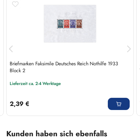
Briefmarken Faksimile Deutsches Reich Nothilfe 1933
Block 2
Lieferzeit ca. 2-4 Werktage
Regulärer Preis:
2,39 €
Produktgalerie überspringen
Kunden haben sich ebenfalls