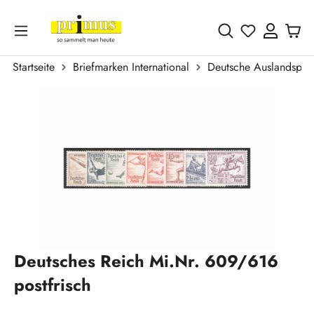
Zum Hauptinhalt springen
Du hast 0 
Startseite
Briefmarken International
Deutsche Auslandspos
Bildergalerie überspringen
Deutsches Reich Mi.Nr. 609/616
postfrisch