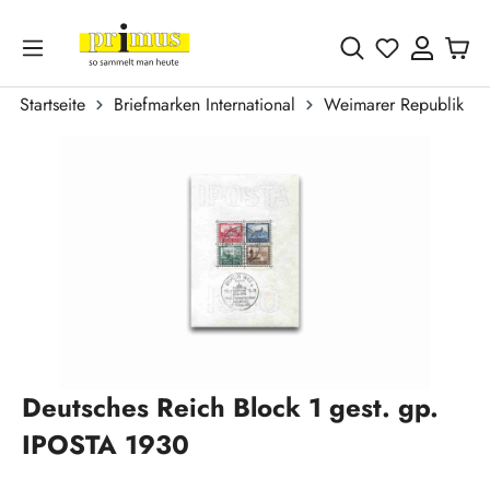
Zum Hauptinhalt springen
Du hast 0 
Startseite
Briefmarken International
Weimarer Republik 19
Bildergalerie überspringen
Deutsches Reich Block 1 gest. gp.
IPOSTA 1930