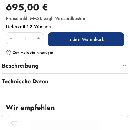
Regulärer Preis:
695,00 €
Preise inkl. MwSt. zzgl. Versandkosten
Lieferzeit 1-2 Wochen
Produkt Anzahl: Gib den gewünschten Wert ein
In den Warenkorb
Zum Merkzettel hinzufügen
Beschreibung
Technische Daten
Wir empfehlen
Produktgalerie überspringen