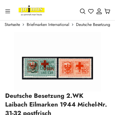
Zum Hauptinhalt springen
Du hast 0 
Startseite
Briefmarken International
Deutsche Besetzungsa
Bildergalerie überspringen
Deutsche Besetzung 2.WK
Laibach Eilmarken 1944 Michel-Nr.
31-32 postfrisch