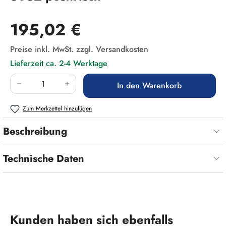
Regulärer Preis:
195,02 €
Preise inkl. MwSt. zzgl. Versandkosten
Lieferzeit ca. 2-4 Werktage
Produkt Anzahl: Gib den gewünschten Wert ein
In den Warenkorb
Zum Merkzettel hinzufügen
Beschreibung
Technische Daten
Produktgalerie überspringen
Kunden haben sich ebenfalls