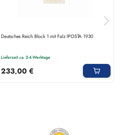
Deutsches Reich Block 1 mit Falz IPOSTA 1930
Brief
Miche
geste
Lieferzeit ca. 2-4 Werktage
Lieferz
Regulärer Preis:
Regulär
233,00 €
898