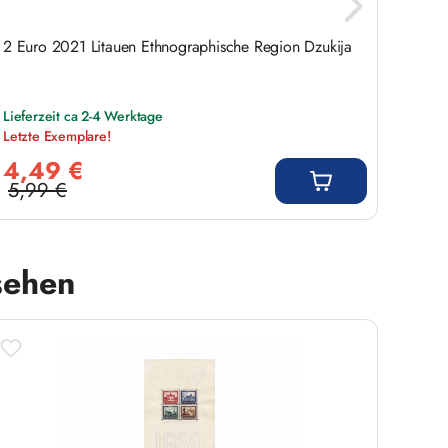
2 Euro 2021 Litauen Ethnographische Region Dzukija
Saar 
Lieferzeit ca 2-4 Werktage
Liefer
Letzte Exemplare!
Verkaufspreis:
Regulär
4,49 €
89,
5,99 €
Regulärer Preis:
sehen