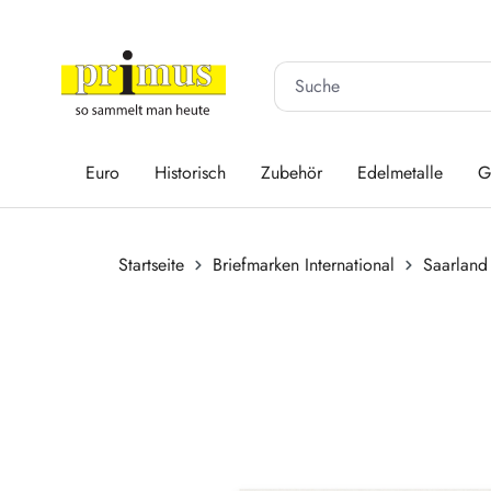
 Hauptinhalt springen
Zur Suche springen
Zur Hauptnavigation springen
Euro
Historisch
Zubehör
Edelmetalle
G
Startseite
Briefmarken International
Saarland
Bildergalerie überspringen