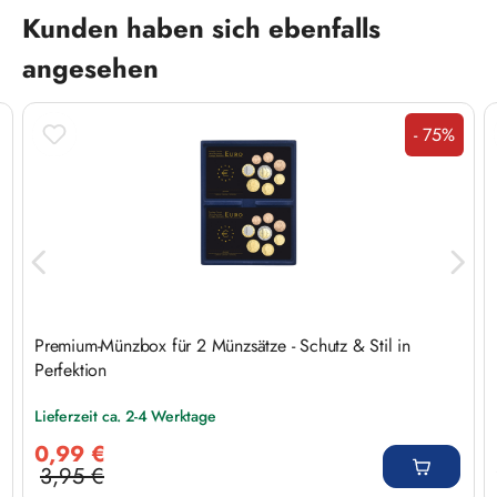
Produktgalerie überspringen
Kunden haben sich ebenfalls
angesehen
- 75%
Rabatt
Premium-Münzbox für 2 Münzsätze - Schutz & Stil in
Perfektion
Lieferzeit ca. 2-4 Werktage
Verkaufspreis:
0,99 €
3,95 €
Regulärer Preis: