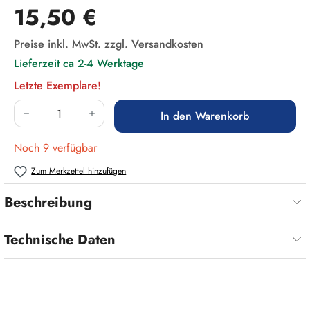
Regulärer Preis:
15,50 €
Preise inkl. MwSt. zzgl. Versandkosten
Lieferzeit ca 2-4 Werktage
Letzte Exemplare!
Produkt Anzahl: Gib den gewünschten Wert ein
In den Warenkorb
Noch 9 verfügbar
Zum Merkzettel hinzufügen
Beschreibung
Technische Daten