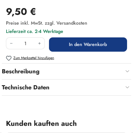
Regulärer Preis:
9,50 €
Preise inkl. MwSt. zzgl. Versandkosten
Lieferzeit ca. 2-4 Werktage
Produkt Anzahl: Gib den gewünschten Wert ein
In den Warenkorb
Zum Merkzettel hinzufügen
Beschreibung
Technische Daten
Produktgalerie überspringen
Kunden kauften auch