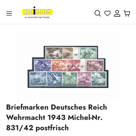
Zum Hauptinhalt springen
Du hast 0 
Bildergalerie überspringen
Briefmarken Deutsches Reich
Wehrmacht 1943 Michel-Nr.
831/42 postfrisch