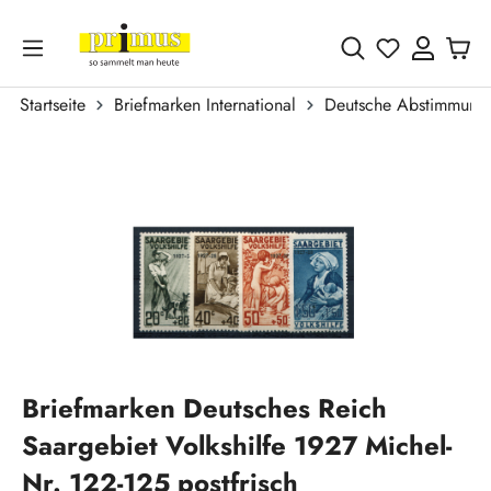
Zum Hauptinhalt springen
Du hast 0 
Startseite
Briefmarken International
Deutsche Abstimmungs
Bildergalerie überspringen
Briefmarken Deutsches Reich
Saargebiet Volkshilfe 1927 Michel-
Nr. 122-125 postfrisch