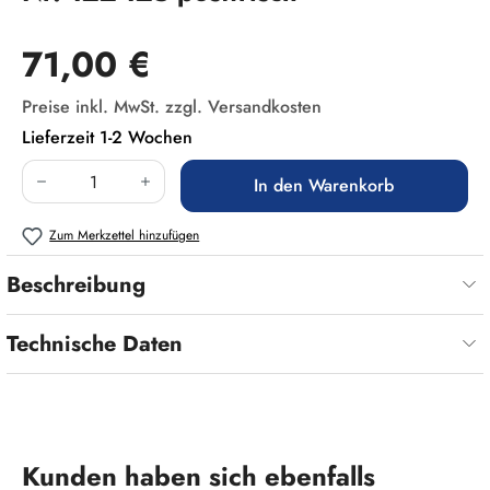
Regulärer Preis:
71,00 €
Preise inkl. MwSt. zzgl. Versandkosten
Lieferzeit 1-2 Wochen
Produkt Anzahl: Gib den gewünschten Wert ein
In den Warenkorb
Zum Merkzettel hinzufügen
Beschreibung
Technische Daten
Produktgalerie überspringen
Kunden haben sich ebenfalls