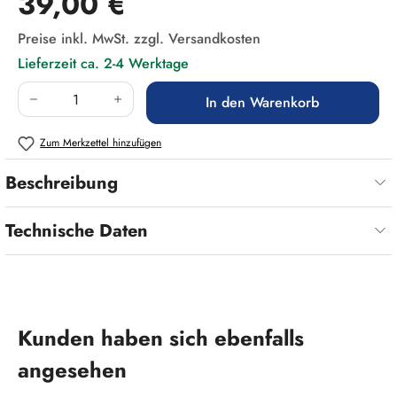
39,00 €
Preise inkl. MwSt. zzgl. Versandkosten
Lieferzeit ca. 2-4 Werktage
Produkt Anzahl: Gib den gewünschten Wert ein
In den Warenkorb
Zum Merkzettel hinzufügen
Beschreibung
Technische Daten
Produktgalerie überspringen
Kunden haben sich ebenfalls
angesehen