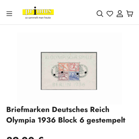
Zum Hauptinhalt springen
Du hast 0 
Bildergalerie überspringen
Briefmarken Deutsches Reich
Olympia 1936 Block 6 gestempelt
Regulärer Preis: