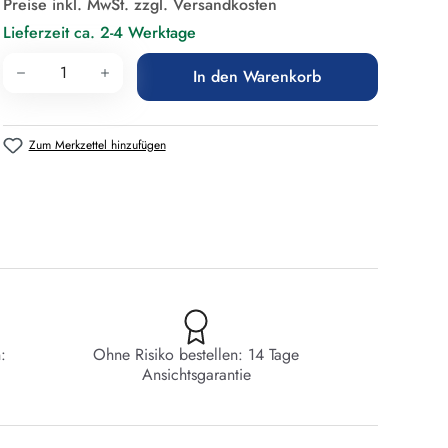
Preise inkl. MwSt. zzgl. Versandkosten
Lieferzeit ca. 2-4 Werktage
Produkt Anzahl: Gib den gewünschten Wert 
In den Warenkorb
Zum Merkzettel hinzufügen
:
Ohne Risiko bestellen: 14 Tage
Ansichtsgarantie