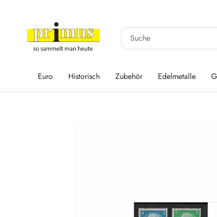
 Hauptinhalt springen
Zur Suche springen
Zur Hauptnavigation springen
Euro
Historisch
Zubehör
Edelmetalle
G
Bildergalerie überspringen