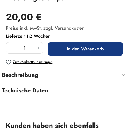
Regulärer Preis:
20,00 €
Preise inkl. MwSt. zzgl. Versandkosten
Lieferzeit 1-2 Wochen
Produkt Anzahl: Gib den gewünschten Wert ein
In den Warenkorb
Zum Merkzettel hinzufügen
Beschreibung
Technische Daten
Produktgalerie überspringen
Kunden haben sich ebenfalls