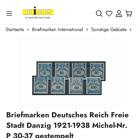
Zum Hauptinhalt springen
Du hast 0 
Startseite
Briefmarken International
Sonstige Gebiete
F
Bildergalerie überspringen
Briefmarken Deutsches Reich Freie
Stadt Danzig 1921-1938 Michel-Nr.
P 30-37 gestempelt