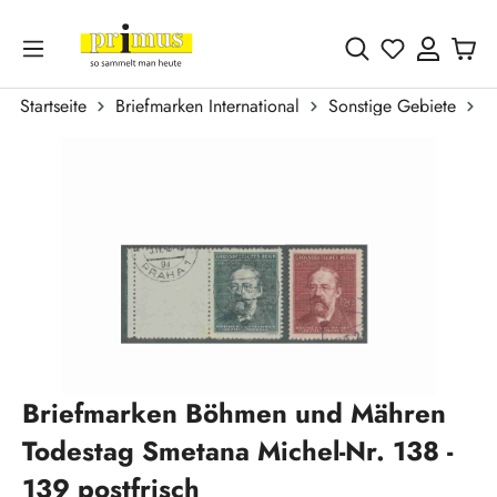
Zum Hauptinhalt springen
Du hast 0 
Startseite
Briefmarken International
Sonstige Gebiete
B
Bildergalerie überspringen
Briefmarken Böhmen und Mähren
Todestag Smetana Michel-Nr. 138 -
139 postfrisch