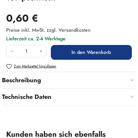
Regulärer Preis:
0,60 €
Preise inkl. MwSt. zzgl. Versandkosten
Lieferzeit ca. 2-4 Werktage
Produkt Anzahl: Gib den gewünschten Wert ein
In den Warenkorb
Zum Merkzettel hinzufügen
Beschreibung
Technische Daten
Produktgalerie überspringen
Kunden haben sich ebenfalls