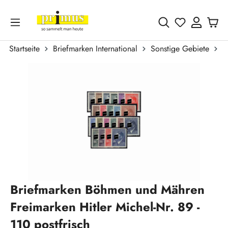
Zum Hauptinhalt springen
Du hast 0 
Startseite
Briefmarken International
Sonstige Gebiete
B
Bildergalerie überspringen
Briefmarken Böhmen und Mähren
Freimarken Hitler Michel-Nr. 89 -
110 postfrisch