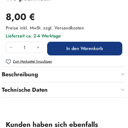
Regulärer Preis:
8,00 €
Preise inkl. MwSt. zzgl. Versandkosten
Lieferzeit ca. 2-4 Werktage
Produkt Anzahl: Gib den gewünschten Wert ein
In den Warenkorb
Zum Merkzettel hinzufügen
Beschreibung
Technische Daten
Produktgalerie überspringen
Kunden haben sich ebenfalls