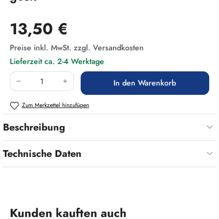
Regulärer Preis:
13,50 €
Preise inkl. MwSt. zzgl. Versandkosten
Lieferzeit ca. 2-4 Werktage
Produkt Anzahl: Gib den gewünschten Wert ein
In den Warenkorb
Zum Merkzettel hinzufügen
Beschreibung
Technische Daten
Produktgalerie überspringen
Kunden kauften auch