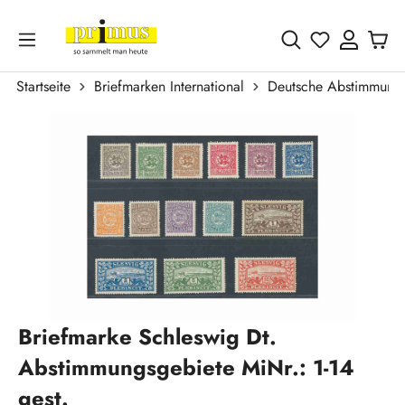
Zum Hauptinhalt springen
Du hast 0 
Startseite
Briefmarken International
Deutsche Abstimmungs
Bildergalerie überspringen
Briefmarke Schleswig Dt.
Abstimmungsgebiete MiNr.: 1-14
gest.