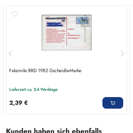
Faksimile BRD 1982 Gscheidle-Marke
Lieferzeit ca. 2-4 Werktage
Regulärer Preis:
2,39 €
Produktgalerie überspringen
Kunden haben sich ebenfalls