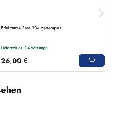
Briefmarke Saar 304 gestempelt
Brief
Lieferzeit ca. 2-4 Werktage
Liefer
Regulärer Preis:
Regulär
26,00 €
108
sehen