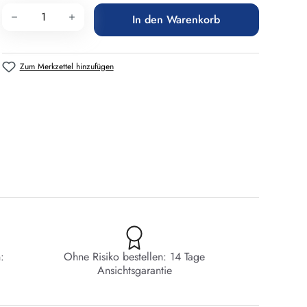
Produkt Anzahl: Gib den gewünschten Wert 
In den Warenkorb
Zum Merkzettel hinzufügen
:
Ohne Risiko bestellen: 14 Tage
Ansichtsgarantie