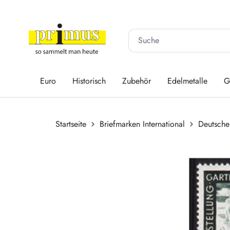
 Hauptinhalt springen
Zur Suche springen
Zur Hauptnavigation springen
Euro
Historisch
Zubehör
Edelmetalle
G
Startseite
Briefmarken International
Deutsche
Bildergalerie überspringen