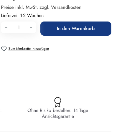
Preise inkl. MwSt. zzgl. Versandkosten
Lieferzeit 1-2 Wochen
Produkt Anzahl: Gib den gewünschten Wert 
In den Warenkorb
Zum Merkzettel hinzufügen
:
Ohne Risiko bestellen: 14 Tage
Ansichtsgarantie