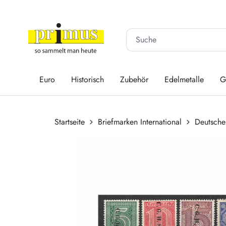
 Hauptinhalt springen
Zur Suche springen
Zur Hauptnavigation springen
Euro
Historisch
Zubehör
Edelmetalle
G
Startseite
Briefmarken International
Deutsche
Bildergalerie überspringen