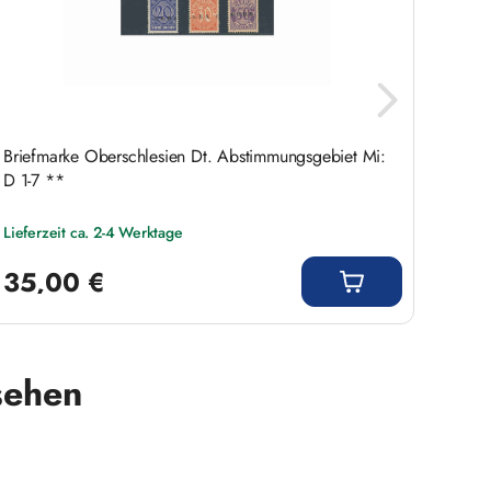
Briefmarke Oberschlesien Dt. Abstimmungsgebiet Mi:
Östlic
D 1-7 **
Deuts
Lieferzeit ca. 2-4 Werktage
Liefer
Regulärer Preis:
Regulär
35,00 €
81,
sehen