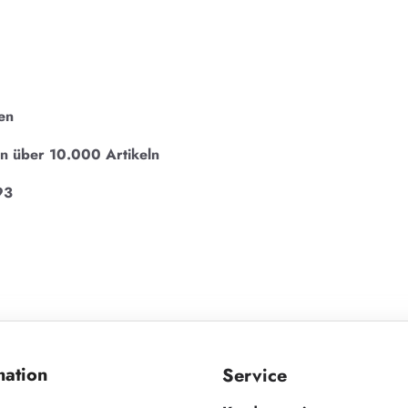
en
on über 10.000 Artikeln
93
mation
Service