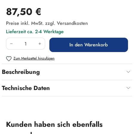
Regulärer Preis:
87,50 €
Preise inkl. MwSt. zzgl. Versandkosten
Lieferzeit ca. 2-4 Werktage
Produkt Anzahl: Gib den gewünschten Wert ein
In den Warenkorb
Zum Merkzettel hinzufügen
Beschreibung
Technische Daten
Produktgalerie überspringen
Kunden haben sich ebenfalls