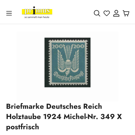
Zum Hauptinhalt springen
Du hast 0 
Bildergalerie überspringen
Briefmarke Deutsches Reich
Holztaube 1924 Michel-Nr. 349 X
postfrisch