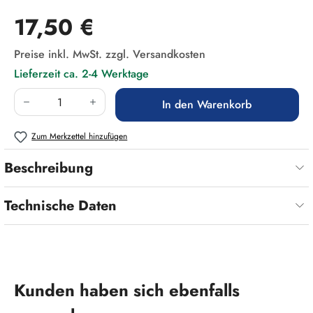
Regulärer Preis:
17,50 €
Preise inkl. MwSt. zzgl. Versandkosten
Lieferzeit ca. 2-4 Werktage
Produkt Anzahl: Gib den gewünschten Wert ein
In den Warenkorb
Zum Merkzettel hinzufügen
Beschreibung
Technische Daten
Produktgalerie überspringen
Kunden haben sich ebenfalls