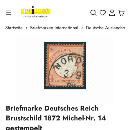
Zum Hauptinhalt springen
Du hast 0 
Startseite
Briefmarken International
Deutsche Auslandspos
Bildergalerie überspringen
Briefmarke Deutsches Reich
Brustschild 1872 Michel-Nr. 14
gestempelt