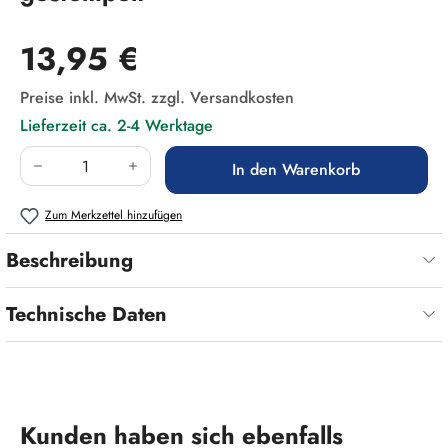
Regulärer Preis:
13,95 €
Preise inkl. MwSt. zzgl. Versandkosten
Lieferzeit ca. 2-4 Werktage
Produkt Anzahl: Gib den gewünschten Wert ein
In den Warenkorb
Zum Merkzettel hinzufügen
Beschreibung
Technische Daten
Produktgalerie überspringen
Kunden haben sich ebenfalls