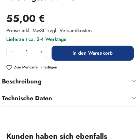
Regulärer Preis:
55,00 €
Preise inkl. MwSt. zzgl. Versandkosten
Lieferzeit ca. 2-4 Werktage
Produkt Anzahl: Gib den gewünschten Wert ein
In den Warenkorb
Zum Merkzettel hinzufügen
Beschreibung
Technische Daten
Produktgalerie überspringen
Kunden haben sich ebenfalls