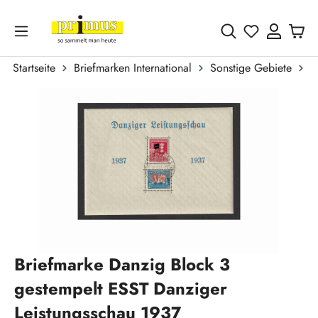
Zum Hauptinhalt springen
Du hast 0 
Startseite
Briefmarken International
Sonstige Gebiete
F
Bildergalerie überspringen
Briefmarke Danzig Block 3
gestempelt ESST Danziger
Leistungsschau 1937