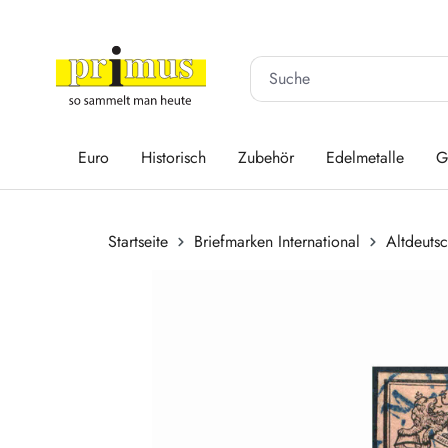
 Hauptinhalt springen
Zur Suche springen
Zur Hauptnavigation springen
Euro
Historisch
Zubehör
Edelmetalle
G
Startseite
Briefmarken International
Altdeuts
Bildergalerie überspringen