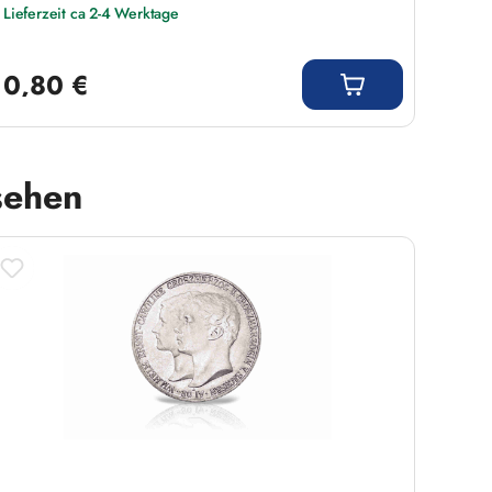
Lieferzeit ca 2-4 Werktage
Liefer
Regulärer Preis:
Regulär
0,80 €
0,8
sehen