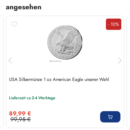
angesehen
- 10%
Rabatt
USA Silbermünze 1 oz American Eagle unserer Wahl
Lieferzeit ca 2-4 Werktage
Verkaufspreis:
89,99 €
99,95 €
Regulärer Preis: