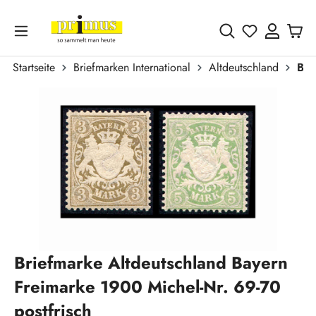
Zum Hauptinhalt springen
Du hast 0 
Startseite
Briefmarken International
Altdeutschland
Bay
Bildergalerie überspringen
Briefmarke Altdeutschland Bayern
Freimarke 1900 Michel-Nr. 69-70
postfrisch