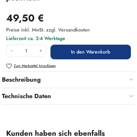
Regulärer Preis:
49,50 €
Preise inkl. MwSt. zzgl. Versandkosten
Lieferzeit ca. 2-4 Werktage
Produkt Anzahl: Gib den gewünschten Wert ein
In den Warenkorb
Zum Merkzettel hinzufügen
Beschreibung
Technische Daten
Produktgalerie überspringen
Kunden haben sich ebenfalls